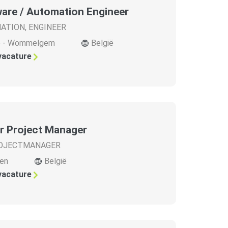
are / Automation Engineer
ATION
,
ENGINEER
e - Wommelgem
België
 vacature
r Project Manager
OJECTMANAGER
en
België
 vacature