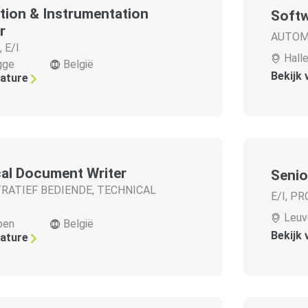
ion & Instrumentation
Softw
r
AUTOM
,
E/I
Hall
gge
België
Bekijk
cature
al Document Writer
Senio
RATIEF BEDIENDE
,
TECHNICAL
E/I
,
PR
Leuv
pen
België
Bekijk
cature