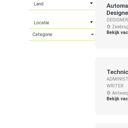
Automat
Designe
DESIGNER
Zeebru
Bekijk va
Categorie
Technic
ADMINIST
WRITER
Antwer
Bekijk va