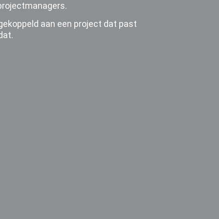
t projectmanagers.
gekoppeld aan een project dat past
dat.