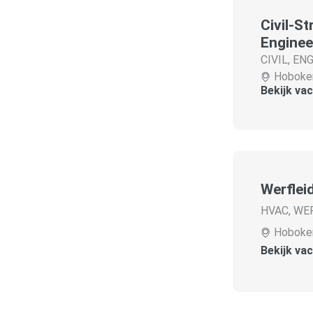
Civil-S
Enginee
CIVIL
,
ENG
Hoboke
Bekijk va
Werflei
HVAC
,
WE
Hoboke
Bekijk va