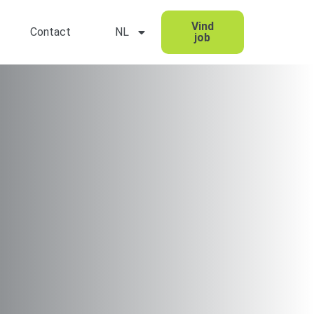
Vind
Contact
NL
job