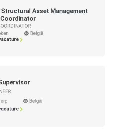
 / Structural Asset Management
 Coordinator
COORDINATOR
oken
België
 vacature
Supervisor
NEER
erp
België
 vacature