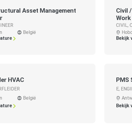
tructural Asset Management
Civil
r
Work
INEER
CIVIL
,
n
België
Hob
cature
Bekijk
der HVAC
PMS 
RFLEIDER
E
,
ENGI
n
België
Antw
cature
Bekijk