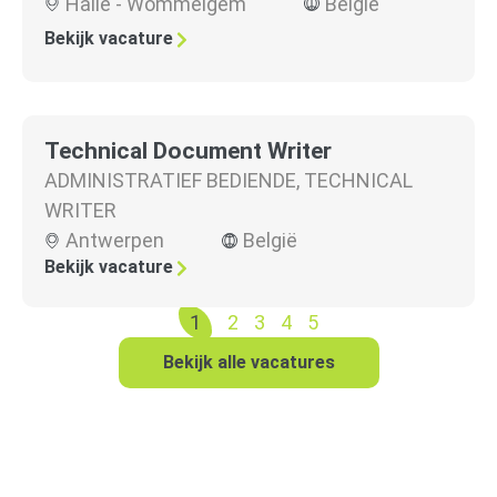
Halle - Wommelgem
België
Bekijk vacature
Technical Document Writer
ADMINISTRATIEF BEDIENDE
,
TECHNICAL
WRITER
Antwerpen
België
Bekijk vacature
1
2
3
4
5
Bekijk alle vacatures