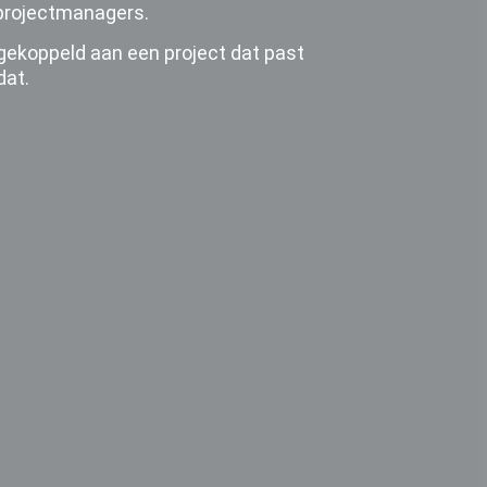
t projectmanagers.
gekoppeld aan een project dat past
dat.