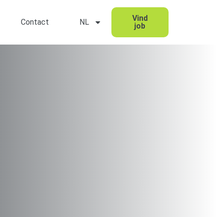
Vind
Contact
NL
job