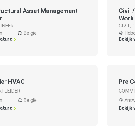
tructural Asset Management
Civil
r
Work
INEER
CIVIL
,
n
België
Hob
cature
Bekijk
der HVAC
Pre C
RFLEIDER
COMMI
n
België
Antw
cature
Bekijk