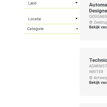
Automat
Designe
DESIGNER
Zeebru
Bekijk va
Categorie
Technic
ADMINIST
WRITER
Antwer
Bekijk va