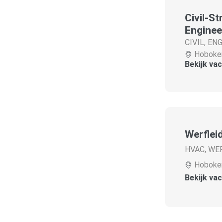
Civil-S
Enginee
CIVIL
,
ENG
Hoboke
Bekijk va
Werflei
HVAC
,
WE
Hoboke
Bekijk va