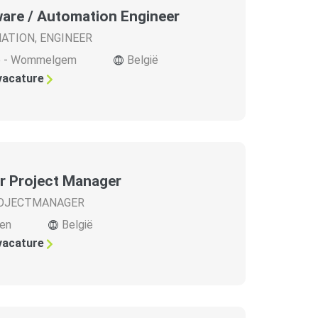
are / Automation Engineer
ATION
,
ENGINEER
e - Wommelgem
België
 vacature
r Project Manager
OJECTMANAGER
en
België
 vacature