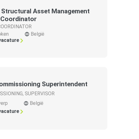
 / Structural Asset Management
 Coordinator
COORDINATOR
oken
België
 vacature
ommissioning Superintendent
SSIONING
,
SUPERVISOR
erp
België
 vacature