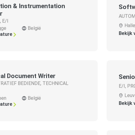
ion & Instrumentation
Softw
r
AUTOM
,
E/I
Hall
gge
België
Bekijk
cature
al Document Writer
Senio
RATIEF BEDIENDE
,
TECHNICAL
E/I
,
PR
Leuv
pen
België
Bekijk
cature