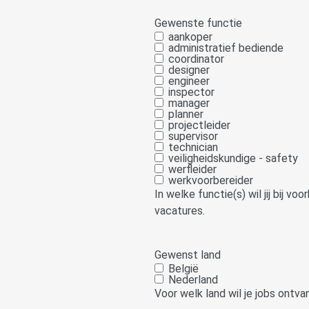
Gewenste functie
aankoper
administratief bediende
coordinator
designer
engineer
inspector
manager
planner
projectleider
supervisor
technician
veiligheidskundige - safety
werfleider
werkvoorbereider
In welke functie(s) wil jij bij v
vacatures.
Gewenst land
België
Nederland
Voor welk land wil je jobs ontv