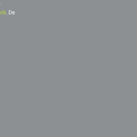
r
erk
. De