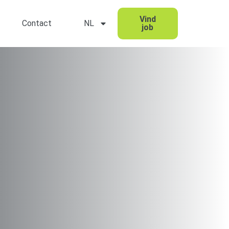
Vind
Contact
NL
job