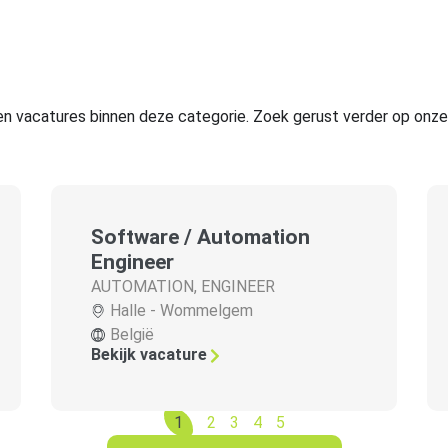
n vacatures binnen deze categorie. Zoek gerust verder op onze 
Software / Automation
Engineer
AUTOMATION
,
ENGINEER
Halle - Wommelgem
België
Bekijk vacature
1
2
3
4
5