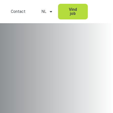
Vind
Contact
NL
job