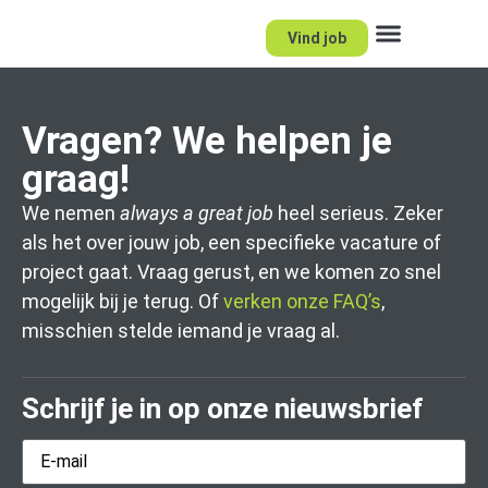
Vind job
Netwerk voor kandidaten
Netwerk voor opdracht
Vragen? We helpen je
graag!
We nemen
always a great job
heel serieus. Zeker
als het over jouw job, een specifieke vacature of
project gaat. Vraag gerust, en we komen zo snel
mogelijk bij je terug. Of
verken onze FAQ’s
,
misschien stelde iemand je vraag al.
Schrijf je in op onze nieuwsbrief
E-
mail
*