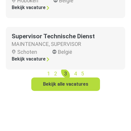
Hoboken
België
Bekijk vacature
Supervisor Technische Dienst
MAINTENANCE
,
SUPERVISOR
Schoten
België
Bekijk vacature
1
2
3
4
5
Bekijk alle vacatures