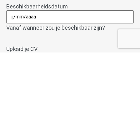
Beschikbaarheidsdatum
Vanaf wanneer zou je beschikbaar zijn?
Upload je CV
Types de fichiers acceptés : pdf, doc, docx, Taille
max. des fichiers : 2 MB.
Als je je meest recente CV meestuurt, kunnen we
onmiddellijk aan de slag voor je. We zijn blij met
cv's in pdf, doc of docx formaat.
Heb je nog vragen of opmerkingen?