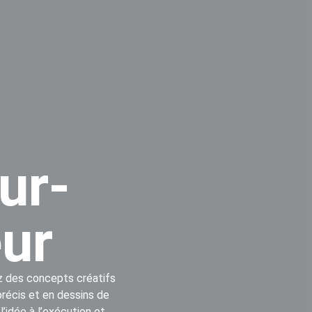
ur-
ur
z des concepts créatifs
récis et en dessins de
l’idée à l’exécution et